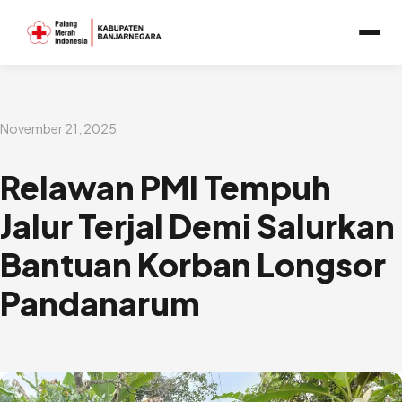
Lewati
ke
konten
November 21, 2025
Relawan PMI Tempuh
Jalur Terjal Demi Salurkan
Bantuan Korban Longsor
Pandanarum