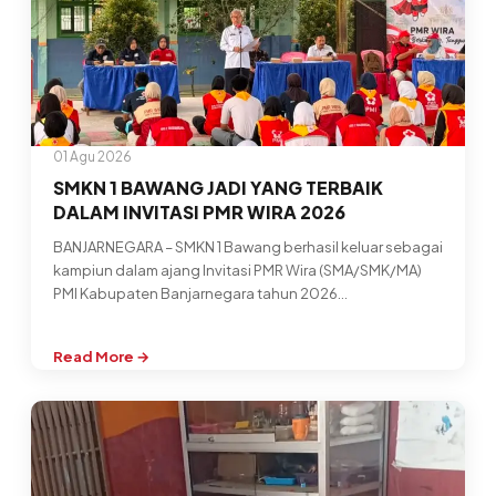
III
Jawa
Tengah
Bangun
Jejaring
Plasma
Fraksionasi
01 Agu 2026
SMKN 1 BAWANG JADI YANG TERBAIK
DALAM INVITASI PMR WIRA 2026
BANJARNEGARA – SMKN 1 Bawang berhasil keluar sebagai
kampiun dalam ajang Invitasi PMR Wira (SMA/SMK/MA)
PMI Kabupaten Banjarnegara tahun 2026…
Read More →
:
SMKN
1
BAWANG
JADI
YANG