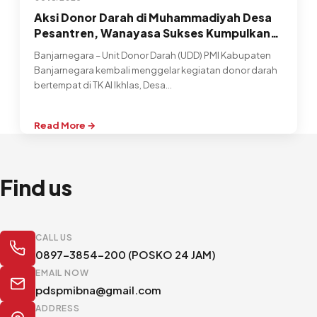
Aksi Donor Darah di Muhammadiyah Desa
Pesantren, Wanayasa Sukses Kumpulkan
178 Kantong Darah
Banjarnegara – Unit Donor Darah (UDD) PMI Kabupaten
Banjarnegara kembali menggelar kegiatan donor darah
bertempat di TK Al Ikhlas, Desa…
Read More →
:
Aksi
Donor
Darah
Find us
di
Muhammadiyah
Desa
Pesantren,
CALL US
Wanayasa
0897-3854-200 (POSKO 24 JAM)
Sukses
EMAIL NOW
Kumpulkan
pdspmibna@gmail.com
178
ADDRESS
Kantong