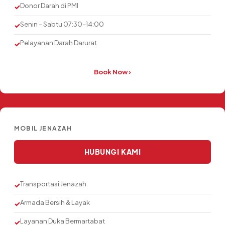
Donor Darah di PMI
✓
Senin – Sabtu 07:30–14:00
✓
Pelayanan Darah Darurat
✓
Book Now ›
MOBIL JENAZAH
HUBUNGI KAMI
Transportasi Jenazah
✓
Armada Bersih & Layak
✓
Layanan Duka Bermartabat
✓