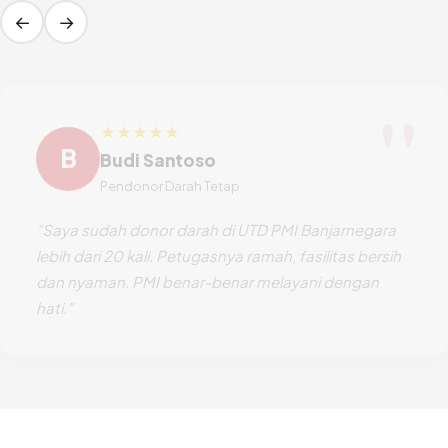
←
→
"
★★★★★
B
Budi Santoso
Pendonor Darah Tetap
"Saya sudah donor darah di UTD PMI Banjarnegara
lebih dari 20 kali. Petugasnya ramah, fasilitas bersih
dan nyaman. PMI benar-benar melayani dengan
hati."