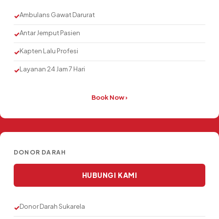
Ambulans Gawat Darurat
✓
Antar Jemput Pasien
✓
Kapten Lalu Profesi
✓
Layanan 24 Jam 7 Hari
✓
Book Now ›
DONOR DARAH
HUBUNGI KAMI
Donor Darah Sukarela
✓