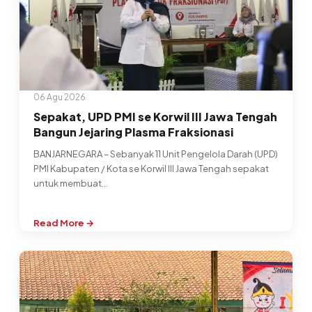
06 Agu 2026
Sepakat, UPD PMI se Korwil III Jawa Tengah
Bangun Jejaring Plasma Fraksionasi
BANJARNEGARA – Sebanyak 11 Unit Pengelola Darah (UPD)
PMI Kabupaten / Kota se Korwil III Jawa Tengah sepakat
untuk membuat…
Read More →
:
Sepakat,
UPD
PMI
se
Korwil