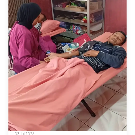
TERBAIK
DALAM
INVITASI
PMR
WIRA
2026
03 Jul 2026