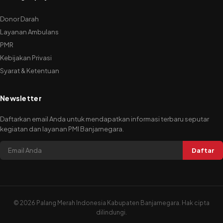
Donor Darah
Layanan Ambulans
PMR
Kebijakan Privasi
Syarat & Ketentuan
Newsletter
Daftarkan email Anda untuk mendapatkan informasi terbaru seputar
kegiatan dan layanan PMI Banjarnegara.
Daftar
©
2026 Palang Merah Indonesia Kabupaten Banjarnegara. Hak cipta
dilindungi.