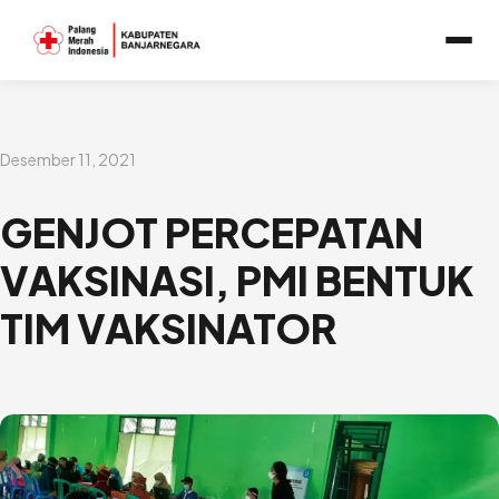
Lewati
ke
konten
Desember 11, 2021
GENJOT PERCEPATAN
VAKSINASI, PMI BENTUK
TIM VAKSINATOR