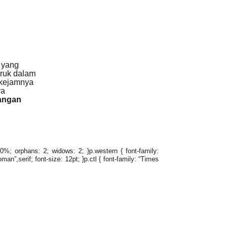
 yang
uruk dalam
 kejamnya
ya
angan
120%; orphans: 2; widows: 2; }p.western { font-family:
an”,serif; font-size: 12pt; }p.ctl { font-family: “Times