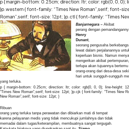
p { margin-bottom: 0.25cm; direction: ltr; color: rgb(0, 0, 0)
}p.western { font-family: “Times New Roman”,serif; font-size:
Roman”,serif; font-size: 12pt; }p.ctl { font-family: “Times Ne
Banjarnegara
–
Akibat
perang dengan pemandangannya
Henry
Dunant
,
seorang pengusaha berkebangsa
lewat dalam perjalanannya untu
keperluan bisnis. Namun meny
mengerikan akibat pertempura
terlupa akan tujuannya bertem
orang-orang dari desa-desa seki
hari untuk sungguh-sungguh m
yang terluka.
p { margin-bottom: 0.25cm; direction: ltr; color: rgb(0, 0, 0); line-height: 
“Times New Roman”,serif; font-size: 12pt; }p.cjk { font-family: “Times New Rom
New Roman”,serif; font-size: 12pt; }
Ribuan
orang yang terluka tanpa perawatan dan dibiarkan mati di tempat
karena pelayanan medis yang tidak mencukupi jumlahnya dan tidak
memadai dalam tugas/keterampilan, membuatnya sangat tergugah.
Kata-kata bijaknya yang diungkapkan saat itu,
Siamo