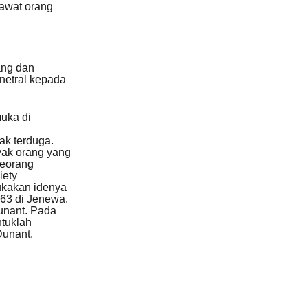
rawat orang
ang dan
netral kepada
uka di
ak terduga.
ak orang yang
seorang
iety
kakan idenya
63 di Jenewa.
unant. Pada
ntuklah
unant.