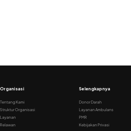
Organisasi
Selengkapnya
Tentang Kami
Donor Darah
Struktur Organisasi
Layanan Ambulans
Layanan
PMR
Relawan
Kebijakan Privasi