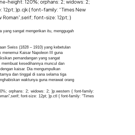
; line-height: 120%; orphans: 2; widows: 2;
 12pt; }p.cjk { font-family: “Times New
w Roman”,serif; font-size: 12pt; }
 yang sangat mengerikan itu, menggugah
an Swiss (1828 – 1910) yang kebetulan
k menemui Kaisar Napoleon III guna
aksikan pemandangan yang sangat
n, membuat kesedihannya muncul dan
u dengan kaisar. Dia mengumpulkan
tarnya dan tinggal di sana selama tiga
enghabiskan waktunya guna merawat orang
120%; orphans: 2; widows: 2; }p.western { font-family:
an”,serif; font-size: 12pt; }p.ctl { font-family: “Times