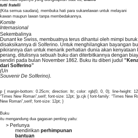
tutti fratelli
(Kita semua saudara), membuka hati para sukarelawan untuk melayani
kawan maupun lawan tanpa membedakannya.
Komite
Internasional
Sekembalinya
Dunant ke Swiss, membuatnya terus dihantui oleh mimpi buruk
disaksikannya di Solferino. Untuk menghilangkan bayangan b
pikirannya dan untuk menarik perhatian dunia akan kenyataan
perang, ditulisnya sebuah buku dan diterbitkannya dengan bia
sendiri pada bulan November 1862. Buku itu diberi judul
“Ken
dari Solferino”
(Un
Souvenir De Solferino)
.
p { margin-bottom: 0.25cm; direction: ltr; color: rgb(0, 0, 0); line-height: 
“Times New Roman”,serif; font-size: 12pt; }p.cjk { font-family: “Times New Rom
New Roman”,serif; font-size: 12pt; }
Buku
itu mengandung dua gagasan penting yaitu:
> Perlunya
mendirikan
perhimpunan
bantuan