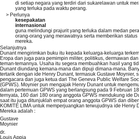
di setiap negara yang terdiri dari sukarelawan untuk me
yang terluka pada waktu perang.
> Perlunya
kesepakatan
internasional
guna melindungi prajurit yang terluka dalam medan per
orang-orang yang merawatnya serta memberikan status 
mereka.
Selanjutnya
Dunant mengirimkan buku itu kepada keluarga-keluarga terkem
Eropa dan juga para pemimpin militer, politikus, dermawan dan
teman-temannya. Usaha itu segera membuahkan hasil yang tid
Dunant diundang kemana-mana dan dipuji dimana-mana. Bany
tertarik dengan ide Henry Dunant, termasuk Gustave Moynier, 
pengacara dan juga ketua dari The Geneva Public Welfare Soc
(GPWS). Moynier pun mengajak Henry Dunant untuk mengemu
dalam pertemuan GPWS yang berlangsung pada 9 Februari 18
ternyata, 160 dari 180 orang anggota GPWS mendukung ide D
saat itu juga ditunjuklah empat orang anggota GPWS dan dibe
KOMITE LIMA untuk memperjuangkan terwujudnya ide Henry D
Mereka adalah :
Gustave
Moynier
dr.
Louis Appia