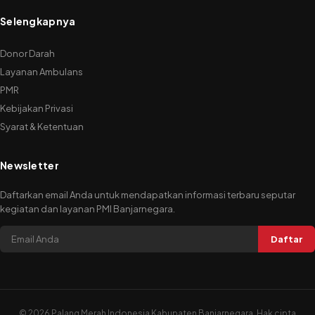
Selengkapnya
Donor Darah
Layanan Ambulans
PMR
Kebijakan Privasi
Syarat & Ketentuan
Newsletter
Daftarkan email Anda untuk mendapatkan informasi terbaru seputar
kegiatan dan layanan PMI Banjarnegara.
Daftar
©
2026 Palang Merah Indonesia Kabupaten Banjarnegara. Hak cipta