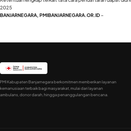
2025
BANJAR
NEGARA
,
PMI
BANJAR
NEGARA
.
OR
.
ID
–
PMI Kabupaten Banjarnegara berkomitmen memberikan layanan
kemanusiaan terbaik bagi masyarakat, mulai dari layanan
ambulans, donor darah, hingga penanggulangan bencana.