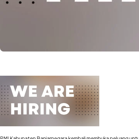
PMI Kabupaten Banjarnegara kembali membuka peluang unt