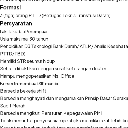
Formasi
3 (tiga) orang PTTD (Petugas Teknis Transfusi Darah)
Persyaratan
Laki-laki atau Perempuan
Usia maksimal 30 tahun
Pendidikan D3 Teknologi Bank Darah/ ATLM/ Analis Kesehatan
PTTD/TBD)
Memiliki STR seumur hidup
Sehat, dibuktikan dengan surat keterangan dokter
Mampu mengoperasikan Ms. Office
Bersedia membuat SIP mandiri
Bersedia bekerja shift
Bersedia menghayati dan mengamalkan Prinsip Dasar Gerakan
Sabit Merah
Bersedia mengikuti Peraturan Kepegawaian PMI
Tidak menuntut penyesuaian ijazah jika memiliki ijazah lebih ti
Ketentuan lengkap terkait tata cara pendaftaran dapat diundu