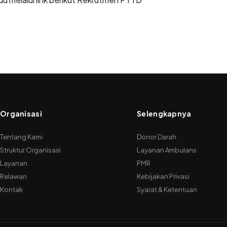
Organisasi
Selengkapnya
Tentang Kami
Donor Darah
Struktur Organisasi
Layanan Ambulans
Layanan
PMR
Relawan
Kebijakan Privasi
Kontak
Syarat & Ketentuan