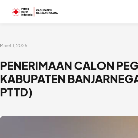
Lewati
ke
konten
Maret 1, 2025
PENERIMAAN CALON PEG
KABUPATEN BANJARNEG
PTTD)