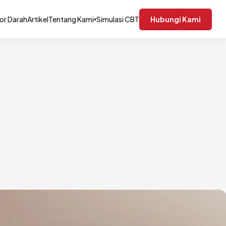
or Darah
Artikel
Tentang Kami
Simulasi CBT
Hubungi Kami
▾