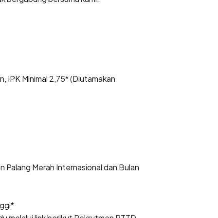
, IPK Minimal 2,75* (Diutamakan
 Palang Merah Internasional dan Bulan
nggi*
 melalui link berikut
Rekrutmen PTTD