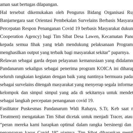
aman saat bertugas dilapangan.
Hal tersebut dikemukakan oleh Pengurus Bidang Organisasi R
Banjarnegara saat Orientasi Pembekalan Survelains Berbasis Masyara
Percepatan Respon Penanganan Covid 19 berbasis Masyarakat dukun
Cooperation Agency) bagi Tim Sibat Desa Lawen, Kecamatan Pand
kepada semua fihak yang telah mendukung pelaksanaan Program
menghasilkan output yang terbaik bagi masyarakat sekitar” paparnya.
Relawan sebagai garda depan pelayanan kemanusiaan yang didalam
Pandanarum sekaligus sebagai penerima program KOICA ini dihar
seluruh rangkaian kegiatan dengan baik yang nantinya bermuara pada 
sebagai survelains ditengah masyarakat yang menyerap segala informa
kelompok dan simpul simpul yang ada di sekitarnya untuk mende
sebagai langkah percepatan penanganan covid 19.
Fasilitator Puskesmas Pandanarum Widi Rahayu, S.Tr, Keb saat 
Treatment) mengatakan Tim Sibat dicetak untuk menjadi Tracer, atau
“peran mereka kami harapkan optimal dalam rangka bersinergi dan
penanganan kasus Covid 19” ujarnya. Tim Sibat diharapkan membe