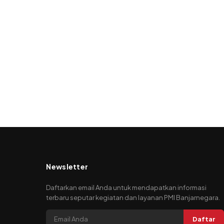
Newsletter
Daftarkan email Anda untuk mendapatkan informasi
terbaru seputar kegiatan dan layanan PMI Banjarnegara.
Daftar