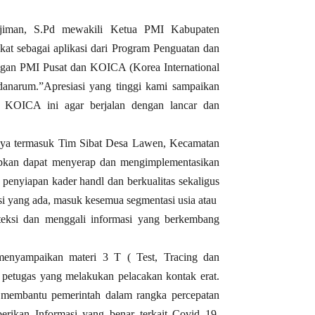
ujiman, S.Pd mewakili Ketua PMI Kabupaten
kat sebagai aplikasi dari Program Penguatan dan
gan PMI Pusat dan KOICA (Korea International
anarum.”Apresiasi yang tinggi kami sampaikan
 KOICA ini agar berjalan dengan lancar dan
nya termasuk Tim Sibat Desa Lawen, Kecamatan
apkan dapat menyerap dan mengimplementasikan
penyiapan kader handl dan berkualitas sekaligus
si yang ada, masuk kesemua segmentasi usia atau
teksi dan menggali informasi yang berkembang
menyampaikan materi 3 T ( Test, Tracing dan
 petugas yang melakukan pelacakan kontak erat.
 membantu pemerintah dalam rangka percepatan
rikan Informasi yang benar terkait Covid 19,