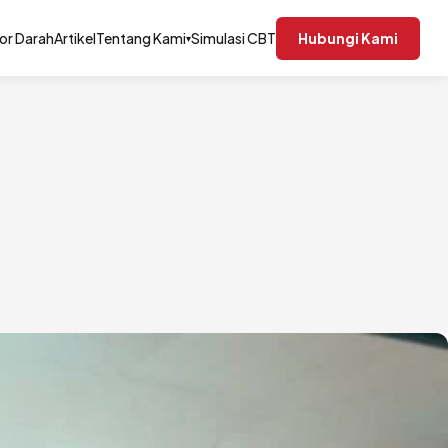
or Darah
Artikel
Tentang Kami
Simulasi CBT
Hubungi Kami
▾