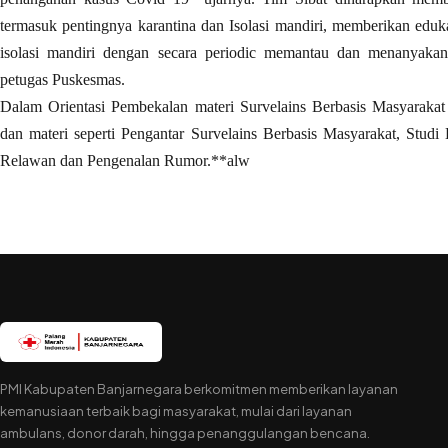
termasuk pentingnya karantina dan Isolasi mandiri, memberikan ed
isolasi mandiri dengan secara periodic memantau dan menanyakan
petugas Puskesmas.
Dalam Orientasi Pembekalan materi Survelains Berbasis Masyarakat t
dan materi seperti Pengantar Survelains Berbasis Masyarakat, Studi 
Relawan dan Pengenalan Rumor.**alw
PMI Kabupaten Banjarnegara berkomitmen memberikan layanan
kemanusiaan terbaik bagi masyarakat, mulai dari layanan
ambulans, donor darah, hingga penanggulangan bencana.