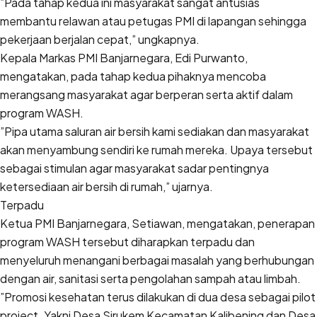
”Pada tahap kedua ini masyarakat sangat antusias
membantu relawan atau petugas PMI di lapangan sehingga
pekerjaan berjalan cepat,” ungkapnya.
Kepala Markas PMI Banjarnegara, Edi Purwanto,
mengatakan, pada tahap kedua pihaknya mencoba
merangsang masyarakat agar berperan serta aktif dalam
program WASH.
”Pipa utama saluran air bersih kami sediakan dan masyarakat
akan menyambung sendiri ke rumah mereka. Upaya tersebut
sebagai stimulan agar masyarakat sadar pentingnya
ketersediaan air bersih di rumah,” ujarnya.
Terpadu
Ketua PMI Banjarnegara, Setiawan, mengatakan, penerapan
program WASH tersebut diharapkan terpadu dan
menyeluruh menangani berbagai masalah yang berhubungan
dengan air, sanitasi serta pengolahan sampah atau limbah.
”Promosi kesehatan terus dilakukan di dua desa sebagai pilot
project. Yakni Desa Sirukem Kecamatan Kalibening dan Desa